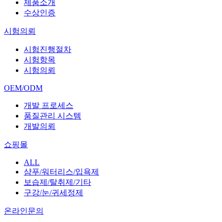
제품소개
수상인증
시험의뢰
시험진행절차
시험항목
시험의뢰
OEM/ODM
개발 프로세스
품질관리 시스템
개발의뢰
쇼핑몰
ALL
샴푸/워터리스/입욕제
보습제/탈취제/기타
구강/눈/귀세정제
온라인문의