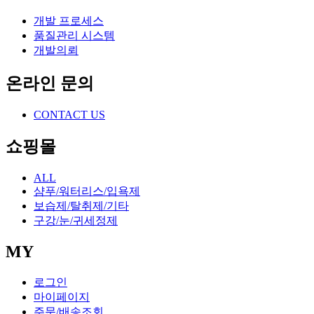
개발 프로세스
품질관리 시스템
개발의뢰
온라인 문의
CONTACT US
쇼핑몰
ALL
샴푸/워터리스/입욕제
보습제/탈취제/기타
구강/눈/귀세정제
MY
로그인
마이페이지
주문/배송조회