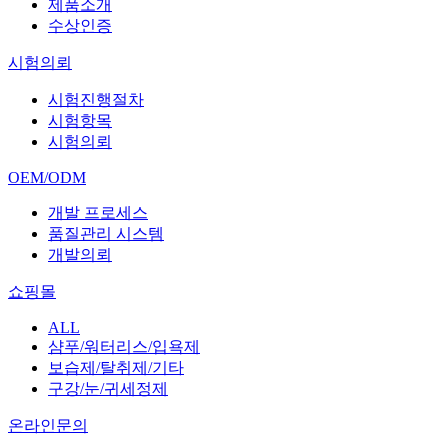
제품소개
수상인증
시험의뢰
시험진행절차
시험항목
시험의뢰
OEM/ODM
개발 프로세스
품질관리 시스템
개발의뢰
쇼핑몰
ALL
샴푸/워터리스/입욕제
보습제/탈취제/기타
구강/눈/귀세정제
온라인문의